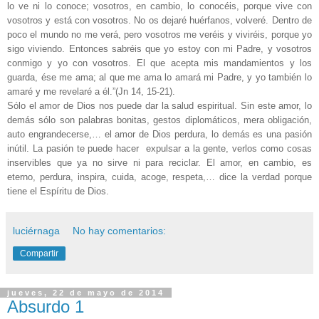
lo ve ni lo conoce; vosotros, en cambio, lo conocéis, porque vive con
vosotros y está con vosotros. No os dejaré huérfanos, volveré. Dentro de
poco el mundo no me verá, pero vosotros me veréis y viviréis, porque yo
sigo viviendo. Entonces sabréis que yo estoy con mi Padre, y vosotros
conmigo y yo con vosotros. El que acepta mis mandamientos y los
guarda, ése me ama; al que me ama lo amará mi Padre, y yo también lo
amaré y me revelaré a él.”(Jn 14, 15-21).
Sólo el amor de Dios nos puede dar la salud espiritual. Sin este amor, lo
demás sólo son palabras bonitas, gestos diplomáticos, mera obligación,
auto engrandecerse,… el amor de Dios perdura, lo demás es una pasión
inútil. La pasión te puede hacer
expulsar a la gente, verlos como cosas
inservibles que ya no sirve ni para reciclar. El amor, en cambio, es
eterno, perdura, inspira, cuida, acoge, respeta,… dice la verdad porque
tiene el Espíritu de Dios.
luciérnaga
No hay comentarios:
Compartir
jueves, 22 de mayo de 2014
Absurdo 1