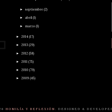
septiembre
(2)
►
abril
(1)
►
marzo
(1)
►
2014
(17)
►
2013
(29)
►
2012
(58)
►
2011
(75)
►
2010
(79)
►
2009
(45)
►
26
HOMILÍA Y REFLEXIÓN.
DESIGNED & DEVELOPE