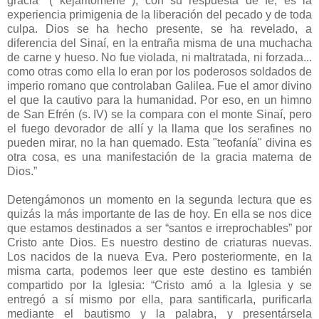
gracia" ( kejaritôménê ), con su respuesta de fe, es la
experiencia primigenia de la liberación del pecado y de toda
culpa. Dios se ha hecho presente, se ha revelado, a
diferencia del Sinaí, en la entraña misma de una muchacha
de carne y hueso. No fue violada, ni maltratada, ni forzada...
como otras como ella lo eran por los poderosos soldados de
imperio romano que controlaban Galilea. Fue el amor divino
el que la cautivo para la humanidad. Por eso, en un himno
de San Efrén (s. IV) se la compara con el monte Sinaí, pero
el fuego devorador de allí y la llama que los serafines no
pueden mirar, no la han quemado. Esta "teofanía" divina es
otra cosa, es una manifestación de la gracia materna de
Dios.”
Detengámonos un momento en la segunda lectura que es
quizás la más importante de las de hoy. En ella se nos dice
que estamos destinados a ser “santos e irreprochables” por
Cristo ante Dios. Es nuestro destino de criaturas nuevas.
Los nacidos de la nueva Eva. Pero posteriormente, en la
misma carta, podemos leer que este destino es también
compartido por la Iglesia: “Cristo amó a la Iglesia y se
entregó a sí mismo por ella, para santificarla, purificarla
mediante el bautismo y la palabra, y presentársela