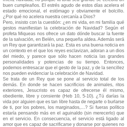
buen cumpleaños. El estrés agudo de estos días acelera el
estado emocional, el estómago y obviamente el bolcillo.
¿Por qué no acelera nuestra cercanía a Dios?
Pero, insisto con la cuestión: ¿en mi vida, en mi familia qué
gestos manifiestan la celebración de Navidad? Según el
profeta Miqueas nos ofrece un dato dónde buscar la fuente
de la salvación, en Belén, una pequeña aldea. Además será
un Rey que garantizará la paz. Esta es una buena noticia en
un contexto en el que los reyes esclavizan, adoran a un dios
del miedo, y parece que sólo hacen noticia las grandes
personalidades y potencias de su tiempo. Entonces,
podemos entresacar que el gesto de la paz, y de la sencillez
nos pueden evidenciar la celebración de Navidad.
Se trata de un Rey que se pone al servicio total de los
demás. En donde se hacen sacrificios de animales, ritos
exteriores, Jesucristo es capaz de ofrecerse él mismo,
obediente, libre y consiente (Heb 10, 5-10). ¿Tú darías la
vida por alguien que es tan libre hasta de negarte o burlarse
de ti, por los pobres, los marginados,…? Si fueras político
estaría pensando más en el aguinaldo (sin merecerlo) que
en el servicio. En consecuencia, el servicio está ligado al
amor que es capaz de sacrificarse y donarse por quienes no