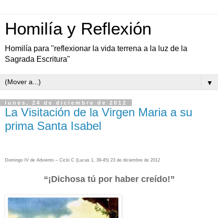
Homilía y Reflexión
Homilía para "reflexionar la vida terrena a la luz de la
Sagrada Escritura"
▼
lunes, 24 de diciembre de 2012
La Visitación de la Virgen Maria a su
prima Santa Isabel
Domingo IV de Adviento – Ciclo C (Lucas 1, 39-45) 23 de diciembre de 2012
“¡Dichosa tú por haber creído!”