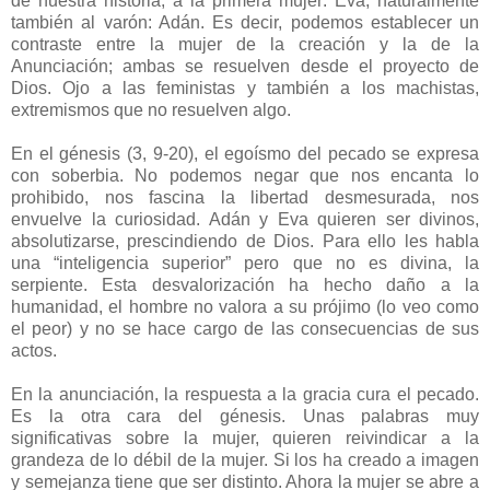
de nuestra historia, a la primera mujer: Eva, naturalmente
también al varón: Adán. Es decir, podemos establecer un
contraste entre la mujer de la creación y la de la
Anunciación; ambas se resuelven desde el proyecto de
Dios. Ojo a las feministas y también a los machistas,
extremismos que no resuelven algo.
En el génesis (3, 9-20), el egoísmo del pecado se expresa
con soberbia. No podemos negar que nos encanta lo
prohibido, nos fascina la libertad desmesurada, nos
envuelve la curiosidad. Adán y Eva quieren ser divinos,
absolutizarse, prescindiendo de Dios. Para ello les habla
una “inteligencia superior” pero que no es divina, la
serpiente. Esta desvalorización ha hecho daño a la
humanidad, el hombre no valora a su prójimo (lo veo como
el peor) y no se hace cargo de las consecuencias de sus
actos.
En la anunciación, la respuesta a la gracia cura el pecado.
Es la otra cara del génesis. Unas palabras muy
significativas sobre la mujer, quieren reivindicar a la
grandeza de lo débil de la mujer. Si los ha creado a imagen
y semejanza tiene que ser distinto. Ahora la mujer se abre a