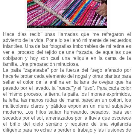
Hace días recibí unas llamadas que me refregaron el
adviento de la vida. Por ello se llenó mi mente de recuerdos
infantiles. Una de las fotografías imborrables de mi retina es
ver el proceso del tejido de una frazada, de aquellas que
cobijaron y hoy son casi una reliquia en la cama de la
familia. Una preparación minuciosa.
La paila “zapateaba” por la fuerza del fuego afanado por
hacerle brotar cada elemento del nogal y otras plantas para
sellar el color de la anilina en la lana de ovejas que ha
pasado por el lavado, la “rueca””y el “uso”. Para cada color
el mismo proceso, la tierra, la paila, los limones exprimidos,
la leña, las manos rudas de mamá parecían un colibrí, los
multicolores claros y pálidos exponían un mural subjetivo
moderno. Los hilos salían humeando, pesados, para ser
secados por el sol, amenazados por la lluvia que oscurece
el brillo del cielo serrano y requiere de una vigilancia
diligente para no echar a perder el trabajo y las ilusiones de