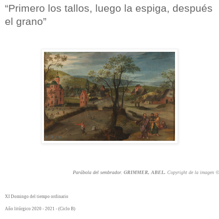
“
P
rimero los tallos, luego la espiga, después
el grano”
Parábola del sembrador.
GRIMMER, ABEL.
Copyright de la imagen 
XI Domingo del tiempo ordinario
Año litúrgico 2020 - 2021 - (Ciclo B)