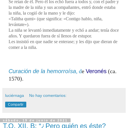
Se reían de él. Pero él los echó fuera a todos y, con el padre y
la madre de la niña y sus acompañantes, entró donde estaba
la niña, la cogió de la mano y le dijo:
«Talitha qumi» (que significa: «Contigo hablo, niña,
levántate»).
La niña se levantó inmediatamente y echó a andar; tenía doce
años. Y quedaron fuera de sí llenos de estupor.
Les insistió en que nadie se enterase; y les dijo que dieran de
comer a la niña.
Curación de la hemorroísa
, d
e
Veronés
(ca.
1570).
luciérnaga
No hay comentarios:
Compartir
sábado, 19 de junio de 2021
T.O. XII, B: “¿Pero quién es éste?