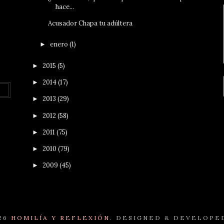
hace...
Acusador Chapa tu adúltera
enero
(1)
►
2015
(5)
►
2014
(17)
►
2013
(29)
►
2012
(58)
►
2011
(75)
►
2010
(79)
►
2009
(45)
►
26
HOMILÍA Y REFLEXIÓN.
DESIGNED & DEVELOPE