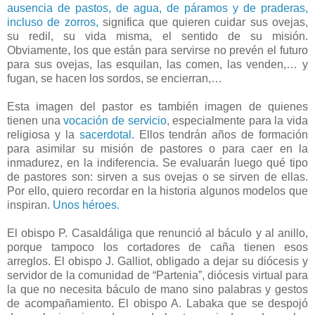
ausencia de pastos, de agua, de páramos y de praderas,
incluso de zorros,
significa que quieren cuidar sus ovejas,
su redil, su vida misma, el sentido de su misión.
Obviamente, los que están para servirse no prevén el futuro
para sus ovejas, las esquilan, las comen, las venden,… y
fugan, se hacen los sordos, se encierran,…
Esta imagen del pastor es también imagen de quienes
tienen una
vocación de servicio
, especialmente para la vida
religiosa y la
sacerdotal
. Ellos tendrán años de formación
para asimilar su misión de pastores o para caer en la
inmadurez, en la indiferencia. Se evaluarán luego qué tipo
de pastores son: sirven a sus ovejas o se sirven de ellas.
Por ello, quiero recordar en la historia algunos modelos que
inspiran.
Unos héroes.
El obispo P. Casaldáliga que renunció al báculo y al anillo,
porque tampoco los cortadores de caña tienen esos
arreglos. El obispo J. Galliot, obligado a dejar su diócesis y
servidor de la comunidad de “Partenia”, diócesis virtual para
la que no necesita báculo de mano sino palabras y gestos
de acompañamiento. El obispo A. Labaka que se despojó