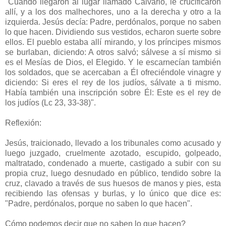
"Cuando llegaron al lugar llamado Calvario, le crucificaron
allí, y a los dos malhechores, uno a la derecha y otro a la
izquierda. Jesús decía: Padre, perdónalos, porque no saben
lo que hacen. Dividiendo sus vestidos, echaron suerte sobre
ellos. El pueblo estaba allí mirando, y los príncipes mismos
se burlaban, diciendo: A otros salvó; sálvese a sí mismo si
es el Mesías de Dios, el Elegido. Y le escarnecían también
los soldados, que se acercaban a Él ofreciéndole vinagre y
diciendo: Si eres el rey de los judíos, sálvate a ti mismo.
Había también una inscripción sobre Él: Este es el rey de
los judíos (Lc 23, 33-38)".
Reflexión:
Jesús, traicionado, llevado a los tribunales como acusado y
luego juzgado, cruelmente azotado, escupido, golpeado,
maltratado, condenado a muerte, castigado a subir con su
propia cruz, luego desnudado en público, tendido sobre la
cruz, clavado a través de sus huesos de manos y pies, esta
recibiendo las ofensas y burlas, y lo único que dice es:
"Padre, perdónalos, porque no saben lo que hacen".
Cómo podemos decir que no saben lo que hacen?