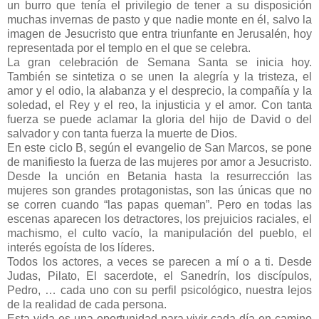
un burro que tenía el privilegio de tener a su disposición
muchas invernas de pasto y que nadie monte en él, salvo la
imagen de Jesucristo que entra triunfante en Jerusalén, hoy
representada por el templo en el que se celebra.
La gran celebración de Semana Santa se inicia hoy.
También se sintetiza o se unen la alegría y la tristeza, el
amor y el odio, la alabanza y el desprecio, la compañía y la
soledad, el Rey y el reo, la injusticia y el amor. Con tanta
fuerza se puede aclamar la gloria del hijo de David o del
salvador y con tanta fuerza la muerte de Dios.
En este ciclo B, según el evangelio de San Marcos, se pone
de manifiesto la fuerza de las mujeres por amor a Jesucristo.
Desde la unción en Betania hasta la resurrección las
mujeres son grandes protagonistas, son las únicas que no
se corren cuando “las papas queman”. Pero en todas las
escenas aparecen los detractores, los prejuicios raciales, el
machismo, el culto vacío, la manipulación del pueblo, el
interés egoísta de los líderes.
Todos los actores, a veces se parecen a mí o a ti. Desde
Judas, Pilato, El sacerdote, el Sanedrín, los discípulos,
Pedro, … cada uno con su perfil psicológico, nuestra lejos
de la realidad de cada persona.
Esta vida es una oportunidad para vivir cada día en camino