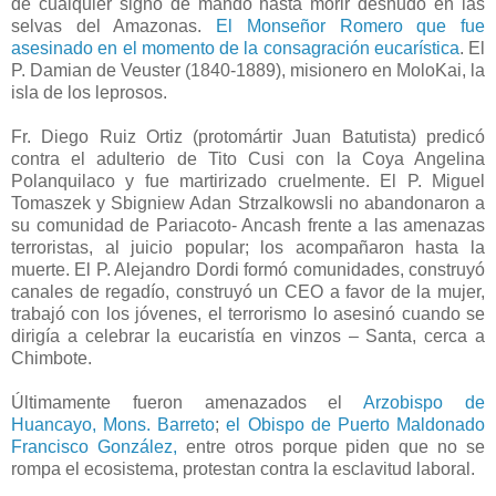
de cualquier signo de mando hasta morir desnudo en las
selvas del Amazonas.
El Monseñor Romero que fue
asesinado en el momento de la consagración eucarística
. El
P. Damian de Veuster (1840-1889), misionero en MoloKai, la
isla de los leprosos.
Fr. Diego Ruiz Ortiz (protomártir Juan Batutista) predicó
contra el adulterio de Tito Cusi con la Coya Angelina
Polanquilaco y fue martirizado cruelmente. El P. Miguel
Tomaszek y Sbigniew Adan Strzalkowsli no abandonaron a
su comunidad de Pariacoto- Ancash frente a las amenazas
terroristas, al juicio popular; los acompañaron hasta la
muerte. El P. Alejandro Dordi formó comunidades, construyó
canales de regadío, construyó un CEO a favor de la mujer,
trabajó con los jóvenes, el terrorismo lo asesinó cuando se
dirigía a celebrar la eucaristía en vinzos – Santa, cerca a
Chimbote.
Últimamente fueron amenazados el
Arzobispo de
Huancayo, Mons. Barreto
;
el Obispo de Puerto Maldonado
Francisco González,
entre otros porque piden que no se
rompa el ecosistema, protestan contra la esclavitud laboral.