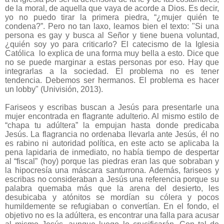
de la moral, de aquella que vaya de acorde a Dios. Es decir,
yo no puedo tirar la primera piedra, “¿mujer quién te
condena?”. Pero no tan laxo, leamos bien el texto: "Si una
persona es gay y busca al Señor y tiene buena voluntad,
¿quién soy yo para criticarlo? El catecismo de la Iglesia
Católica lo explica de una forma muy bella a esto. Dice que
no se puede marginar a estas personas por eso. Hay que
integrarlas a la sociedad. El problema no es tener
tendencia. Debemos ser hermanos. El problema es hacer
un lobby"
(Univisión, 2013).
Fariseos y escribas buscan a Jesús para presentarle una
mujer encontrada en flagrante adulterio. Al mismo estilo de
“chapa tu adúltera” la empujan hasta donde predicaba
Jesús. La flagrancia no ordenaba llevarla ante Jesús, él no
es rabino ni autoridad política, en este acto se aplicaba la
pena lapidaria de inmediato, no había tiempo de despertar
al “fiscal” (hoy) porque las piedras eran las que sobraban y
la hipocresía una máscara santurrona. Además, fariseos y
escribas no consideraban a Jesús una referencia porque su
palabra quemaba más que la arena del desierto, les
desubicaba y atónitos se mordían su cólera y pocos
humildemente se refugiaban o convertían. En el fondo, el
objetivo no es la adúltera, es encontrar una falla para acusar