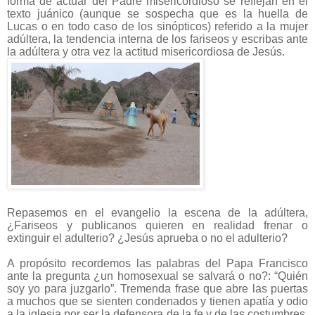
forma de actuar del Padre misericordioso se reflejan en el
texto juánico (aunque se sospecha que es la huella de
Lucas o en todo caso de los sinópticos) referido a la mujer
adúltera, la tendencia interna de los fariseos y escribas ante
la adúltera y otra vez la actitud misericordiosa de Jesús.
Repasemos en el evangelio la escena de la adúltera,
¿Fariseos y publicanos quieren en realidad frenar o
extinguir el adulterio? ¿Jesús aprueba o no el adulterio?
A propósito recordemos las palabras del Papa Francisco
ante la pregunta ¿un homosexual se salvará o no?: “Quién
soy yo para juzgarlo”. Tremenda frase que abre las puertas
a muchos que se sienten condenados y tienen apatía y odio
a la iglesia por ser la defensora de la fe y de las costumbres,