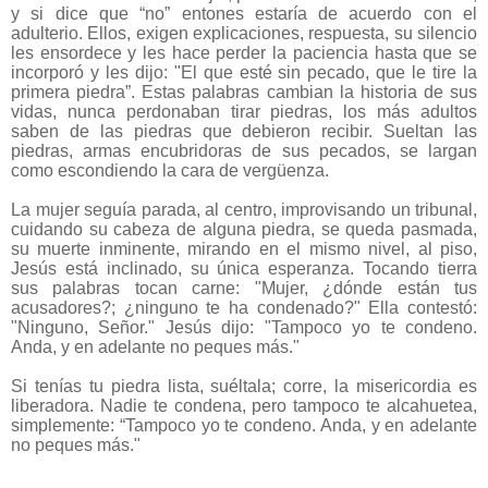
y si dice que “no” entones estaría de acuerdo con el
adulterio. Ellos, exigen explicaciones, respuesta, su silencio
les ensordece y les hace perder la paciencia hasta que se
incorporó y les dijo: "El que esté sin pecado, que le tire la
primera piedra”. Estas palabras cambian la historia de sus
vidas, nunca perdonaban tirar piedras, los más adultos
saben de las piedras que debieron recibir. Sueltan las
piedras, armas encubridoras de sus pecados, se largan
como escondiendo la cara de vergüenza.
La mujer seguía parada, al centro, improvisando un tribunal,
cuidando su cabeza de alguna piedra, se queda pasmada,
su muerte inminente, mirando en el mismo nivel, al piso,
Jesús está inclinado, su única esperanza. Tocando tierra
sus palabras tocan carne: "Mujer, ¿dónde están tus
acusadores?; ¿ninguno te ha condenado?" Ella contestó:
"Ninguno, Señor." Jesús dijo: "Tampoco yo te condeno.
Anda, y en adelante no peques más."
Si tenías tu piedra lista, suéltala; corre, la misericordia es
liberadora. Nadie te condena, pero tampoco te alcahuetea,
simplemente: “Tampoco yo te condeno. Anda, y en adelante
no peques más."