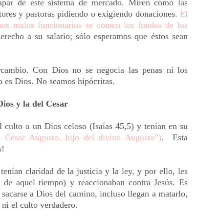
apar de este sistema de mercado. Miren cómo las
stores y pastoras pidiendo o exigiendo donaciones.
El
os malos funcionarios se comen los fondos de los
derecho a su salario; sólo esperamos que éstos sean
rcambio. Con Dios no se negocia las penas ni los
no es Dios. No seamos hipócritas.
ios y la del Cesar
l culto a un Dios celoso (Isaías 45,5) y tenían en su
o César Augusto, hijo del divino Augusto”)
. Esta
s!
tenían claridad de la justicia y la ley, y por ello, les
 de aquel tiempo) y reaccionaban contra Jesús. Es
n sacarse a Dios del camino, incluso llegan a matarlo,
 ni el culto verdadero.