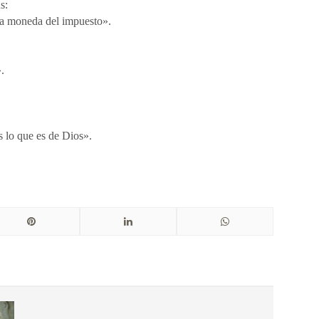
s:
la moneda del impuesto».
.
s lo que es de Dios».