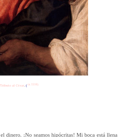
ca. 1516).
 Tributo al César
.
(
l dinero. ¡No seamos hipócritas! Mi boca está llena