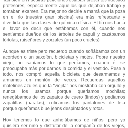
profesores, especialmente aquellos que dejaban trabajo y
tomaban examen. Era mejor no decirle a mamá que la poza
en el río (nuestra gran piscina) era más refrescante y
divertida que las clases de química o física. El tío nos hacia
el favor de decir que estábamos con él, cuando nos
sentíamos dueños de los árboles de capulí y cazábamos
tórtolas, ruiseñores y zorzales (un poco crueles).
Aunque es triste pero recuerdo cuando soñábamos con un
acordeón o un saxofón, bicicletas y motos. Pobre nuestro
viejo, no sabíamos lo que pedíamos, cuando él se
preocupaba más por darnos la comida y el vestido. Pese a
todo, nos compró aquella bicicleta que desarmamos y
armamos un montón de veces. Recuerdas aquellos
maletines azules que la “viejita” nos mostraba con orgullo y
nunca los usamos porque queríamos mochilas;
renegábamos de los zapatos de cuero (lindos) y pedíamos
zapatillas (baratas); criticamos los pantalones de tela
porque queríamos blue jeans despintados y rotos.
Hoy tenemos lo que anhelábamos de niños, pero yo
quisiera ser niño y disfrutar de la compañía de los viejos,