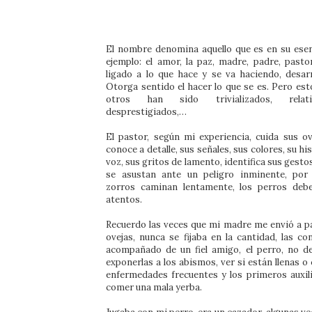
El nombre denomina aquello que es en su esen
ejemplo: el amor, la paz, madre, padre, pasto
ligado a lo que hace y se va haciendo, desarr
Otorga sentido el hacer lo que se es. Pero es
otros han sido trivializados, relativ
desprestigiados,…
El pastor, según mi experiencia, cuida sus ove
conoce a detalle, sus señales, sus colores, su his
voz, sus gritos de lamento, identifica sus gest
se asustan ante un peligro inminente, por
zorros caminan lentamente, los perros deb
atentos.
Recuerdo las veces que mi madre me envió a pa
ovejas, nunca se fijaba en la cantidad, las co
acompañado de un fiel amigo, el perro, no de
exponerlas a los abismos, ver si están llenas 
enfermedades frecuentes y los primeros auxi
comer una mala yerba.