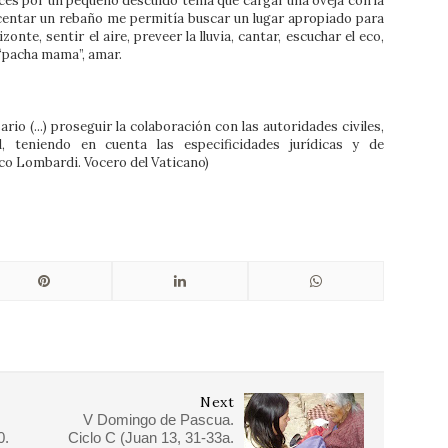
ces por un pequeño descuido tenía que cargar una oveja con la
centar un rebaño me permitía buscar un lugar apropiado para
onte, sentir el aire, preveer la lluvia, cantar, escuchar el eco,
la “pacha mama”, amar.
rio (...) proseguir la colaboración con las autoridades civiles,
, teniendo en cuenta las especificidades jurídicas y de
ico Lombardi. Vocero del Vaticano)
Next
V Domingo de Pascua.
0.
Ciclo C (Juan 13, 31-33a.