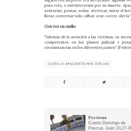
Jugaba con mi perro, era un cazador, algunas ve
pata rota, o entristecerme por su muerte. Apa
sentarme, pensar, soñar, aterrizar, mirar el horiz
llorar, conversar solo, silbar, orar, correr, oler 
Con voz en cuello:
"Además de la atención a las víctimas, es necesa
competentes en los planos judicial y penal
circunstancias en los diferentes países" (Feder
CUIDA O APACIENTA MIS OVEJAS
Previous
Cuarto Domingo de
Pascua. Juan 10,27-3