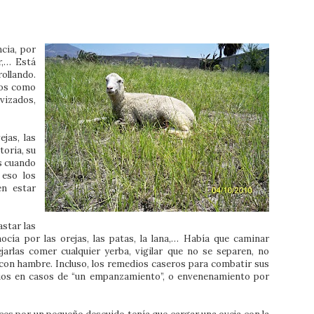
cia, por
r,… Está
ollando.
tos como
izados,
jas, las
toria, su
os cuando
 eso los
en estar
star las
nocía por las orejas, las patas, la lana,… Había que caminar
jarlas comer cualquier yerba, vigilar que no se separen, no
o con hambre. Incluso, los remedios caseros para combatir sus
lios en casos de “un empanzamiento”, o envenenamiento por