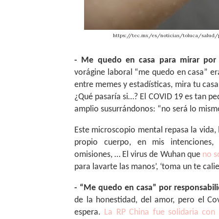
https://tec.mx/es/noticias/toluca/salud/
- Me quedo en casa para mirar por 
vorágine laboral “me quedo en casa” era
entre memes y estadísticas, mira tu casa
¿Qué pasaría si…? El COVID 19 es tan p
amplio susurrándonos: “no será lo mism
Este microscopio mental repasa la vida, 
propio cuerpo, en mis intenciones, ob
omisiones, … El virus de Wuhan que
no s
para lavarte las manos’, ‘toma un te calie
- “Me quedo en casa” por responsabil
de la honestidad, del amor, pero el C
espera.
La RP China fue solidaria con 