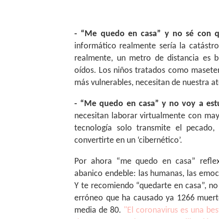
Iglesia
- “Me quedo en casa” y no sé con qu
informático realmente sería la catást
realmente, un metro de distancia es b
oídos. Los niños tratados como maseter
más vulnerables, necesitan de nuestra a
- “Me quedo en casa” y no voy a estu
necesitan laborar virtualmente con may
tecnología solo transmite el pecado, 
convertirte en un ‘cibernético’.
Por ahora “me quedo en casa” refle
abanico endeble: las humanas, las emocio
Y te recomiendo “quedarte en casa”, no
erróneo que ha causado ya 1266 muertos
media de 80.
"El coronavirus es una be