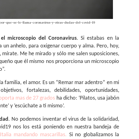
por-que-se-le-llama-coronavirus-y-otras-dudas-del-covid-19
el microscopio del Coronavirus
. Si estabas en la
 un anhelo, para oxigenar cuerpo y alma. Pero, hoy,
, mírate. Me he mirado y sólo me salen suposiciones,
equeño que él mismo nos proporciona un microscopio
o”.
la familia, el amor. Es un “Remar mar adentro” en mi
jetivos, fortalezas, debilidades, oportunidades,
oporta mas de 27 grados
ha dicho: ‘Pilatos, usa jabón
nte’ y ‘escúchate a ti mismo’.
idad
. No podemos inventar el virus de la solidaridad,
ovid19 nos los está poniendo en nuestra bandeja de
Italia mandando mascarillas.
Si no globalizamos la