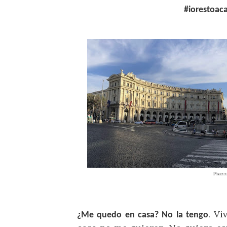
#iorestoac
Piazz
. Vi
¿Me quedo en casa? No la tengo