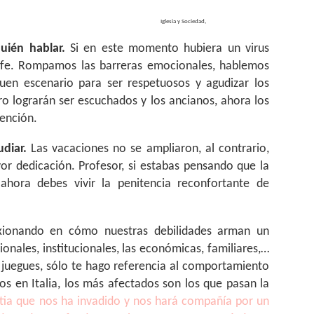
 y Sociedad,
ién hablar.
Si en este momento hubiera un virus
rofe. Rompamos las barreras emocionales, hablemos
uen escenario para ser respetuosos y agudizar los
o lograrán ser escuchados y los ancianos, ahora los
tención.
diar.
Las vacaciones no se ampliaron, al contrario,
or dedicación. Profesor, si estabas pensando que la
ahora debes vivir la penitencia reconfortante de
xionando en cómo nuestras debilidades arman un
nales, institucionales, las económicas, familiares,…
 juegues, sólo te hago referencia al comportamiento
 en Italia, los más afectados son los que pasan la
stia que nos ha invadido y nos hará compañía por un