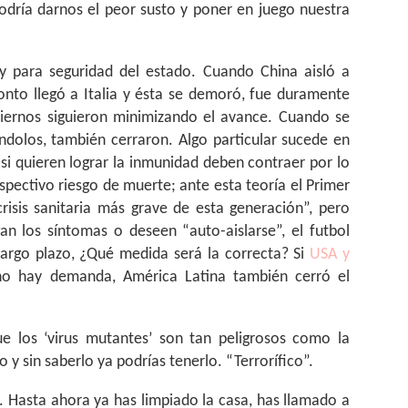
podría darnos el peor susto y poner en juego nuestra
 para seguridad del estado. Cuando China aisló a
ronto llegó a Italia y ésta se demoró, fue duramente
obiernos siguieron minimizando el avance. Cuando se
éndolos, también cerraron. Algo particular sucede en
si quieren lograr la inmunidad deben contraer por lo
spectivo riesgo de muerte; ante esta teoría el Primer
risis sanitaria más grave de esta generación”, pero
n los síntomas o deseen “auto-aislarse”, el futbol
 largo plazo, ¿Qué medida será la correcta? Si
USA y
o hay demanda, América Latina también cerró el
e los ‘virus mutantes’ son tan peligrosos como la
 y sin saberlo ya podrías tenerlo. “Terrorífico”.
. Hasta ahora ya has limpiado la casa, has llamado a