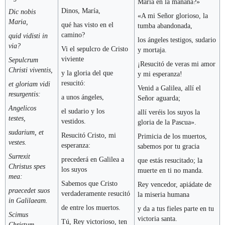
María en la mañana?»
Dinos, María,
Dic nobis
«A mi Señor glorioso, la
Maria,
qué has visto en el
tumba abandonada,
camino?
quid vidisti in
los ángeles testigos, sudario
via?
Vi el sepulcro de Cristo
y mortaja.
viviente
Sepulcrum
¡Resucitó de veras mi amor
Christi viventis,
y la gloria del que
y mi esperanza!
resucitó:
et gloriam vidi
Venid a Galilea, allí el
resurgentis:
a unos ángeles,
Señor aguarda;
Angelicos
el sudario y los
allí veréis los suyos la
testes,
vestidos.
gloria de la Pascua».
sudarium, et
Resucitó Cristo, mi
Primicia de los muertos,
vestes.
esperanza:
sabemos por tu gracia
Surrexit
precederá en Galilea a
que estás resucitado; la
Christus spes
los suyos
muerte en ti no manda.
mea:
Sabemos que Cristo
Rey vencedor, apiádate de
praecedet suos
verdaderamente resucitó
la miseria humana
in Galilaeam.
de entre los muertos.
y da a tus fieles parte en tu
Scimus
victoria santa.
Tú, Rey victorioso, ten
Christum