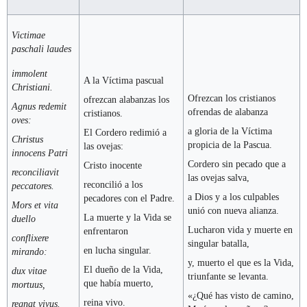
Victimae
paschali laudes
immolent
A la Víctima pascual
Christiani.
Ofrezcan los cristianos
ofrezcan alabanzas los
Agnus redemit
ofrendas de alabanza
cristianos.
oves:
a gloria de la Víctima
El Cordero redimió a
Christus
propicia de la Pascua.
las ovejas:
innocens Patri
Cordero sin pecado que a
Cristo inocente
reconciliavit
las ovejas salva,
reconcilió a los
peccatores.
a Dios y a los culpables
pecadores con el Padre.
Mors et vita
unió con nueva alianza.
La muerte y la Vida se
duello
Lucharon vida y muerte en
enfrentaron
conflixere
singular batalla,
en lucha singular.
mirando:
y, muerto el que es la Vida,
El dueño de la Vida,
dux vitae
triunfante se levanta.
que había muerto,
mortuus,
«¿Qué has visto de camino,
reina vivo.
regnat vivus.