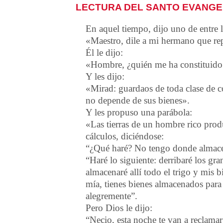
LECTURA DEL SANTO EVANGEL
En aquel tiempo, dijo uno de entre l
«Maestro, dile a mi hermano que re
Él le dijo:
«Hombre, ¿quién me ha constituido j
Y les dijo:
«Mirad: guardaos de toda clase de c
no depende de sus bienes».
Y les propuso una parábola:
«Las tierras de un hombre rico pro
cálculos, diciéndose:
“¿Qué haré? No tengo donde almacen
“Haré lo siguiente: derribaré los gr
almacenaré allí todo el trigo y mis
mía, tienes bienes almacenados par
alegremente”.
Pero Dios le dijo:
“Necio, esta noche te van a reclamar