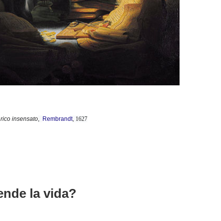
rico insensato
,
Rembrandt
, 1627
ende la vida?