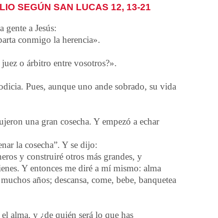
IO SEGÚN SAN LUCAS 12, 13-21
a gente a Jesús:
parta conmigo la herencia».
uez o árbitro entre vosotros?».
odicia. Pues, aunque uno ande sobrado, su vida
dujeron una gran cosecha. Y empezó a echar
ar la cosecha”. Y se dijo:
aneros y construiré otros más grandes, y
 bienes. Y entonces me diré a mí mismo: alma
a muchos años; descansa, come, bebe, banquetea
 el alma, y ¿de quién será lo que has