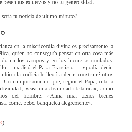
e pesen tus esfuerzos y no tu generosidad.
ál sería tu noticia de último minuto?
CO
nfianza en la misericordia divina es precisamente la
élica, quien no conseguía pensar en otra cosa más
gido en los campos y en los bienes acumulados.
ello —explicó el Papa Francisco—, «podía decir:
mbio «la codicia le llevó a decir: construiré otros
». Un comportamiento que, según el Papa, cela la
divinidad, «casi una divinidad idolátrica», como
smos del hombre: «Alma mía, tienes bienes
sa, come, bebe, banquetea alegremente».
3
)