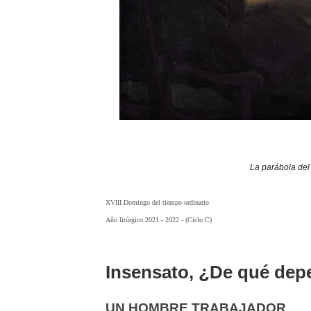
La parábola del 
XVIII Domingo del tiempo ordinario
Año litúrgico 2021 - 2022 - (Ciclo C)
Insensato, ¿De qué dep
UN HOMBRE TRABAJADOR