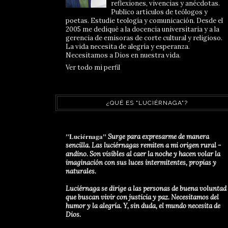
reflexiones, vivencias y anécdotas.
Publico artículos de teólogos y
poetas. Estudie teología y comunicación. Desde el
2005 me dediqué a la docencia universitaria y a la
gerencia de emisoras de corte cultural y religioso.
La vida necesita de alegría y esperanza.
Necesitamos a Dios en nuestra vida.
Ver todo mi perfil
¿QUÉ ES "LUCIÉRNAGA"?
"Luciérnaga"
Surge para expresarme de manera
sencilla. Las luciérnagas remiten a mi origen rural -
andino. Son visibles al caer la noche y hacen volar la
imaginación con sus luces intermitentes, propias y
naturales.
Luciérnaga se dirige a las personas de buena voluntad
que buscan vivir con justicia y paz. Necesitamos del
humor y la alegría. Y, sin duda, el mundo necesita de
Dios.