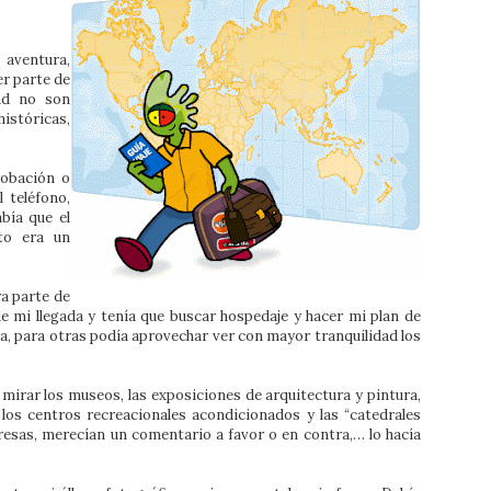
 aventura,
er parte de
tad no son
istóricas,
robación o
 teléfono,
bía que el
to era un
era parte de
 de mi llegada y tenía que buscar hospedaje y hacer mi plan de
ha, para otras podía aprovechar ver con mayor tranquilidad los
 mirar los museos, las exposiciones de arquitectura y pintura,
, los centros recreacionales acondicionados y las “catedrales
esas, merecían un comentario a favor o en contra,… lo hacía