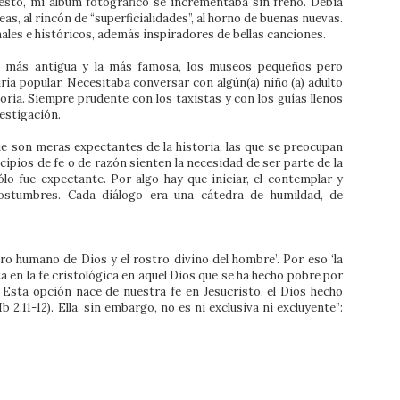
esto, mi álbum fotográfico se incrementaba sin freno. Debía
ideas, al rincón de “superficialidades”, al horno de buenas nuevas.
nales e históricos, además inspiradores de bellas canciones.
nda más antigua y la más famosa, los museos pequeños pero
duría popular. Necesitaba conversar con algún(a) niño (a) adulto
storia. Siempre prudente con los taxistas y con los guías llenos
vestigación.
ue son meras expectantes de la historia, las que se preocupan
ncipios de fe o de razón sienten la necesidad de ser parte de la
ólo fue expectante. Por algo hay que iniciar, el contemplar y
costumbres. Cada diálogo era una cátedra de humildad, de
ro humano de Dios y el rostro divino del hombre’. Por eso ‘la
a en la fe cristológica en aquel Dios que se ha hecho pobre por
Esta opción nace de nuestra fe en Jesucristo, el Dios hecho
2,11-12). Ella, sin embargo, no es ni exclusiva ni excluyente”: