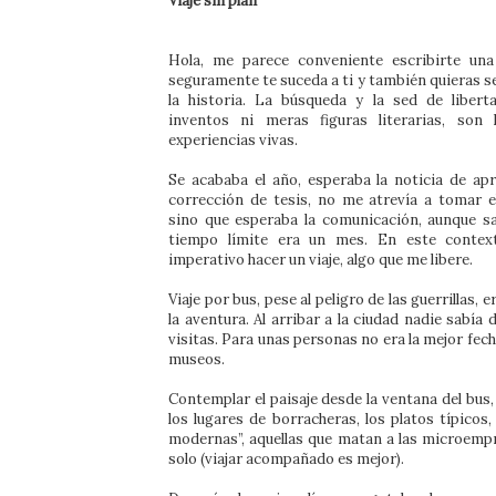
Viaje sin plan
Hola, me parece conveniente escribirte una
seguramente te suceda a ti y también quieras s
la historia. La búsqueda y la sed de liber
inventos ni meras figuras literarias, son h
experiencias vivas.
Se acababa el año, esperaba la noticia de ap
corrección de tesis, no me atrevía a tomar el
sino que esperaba la comunicación, aunque sa
tiempo límite era un mes. En este contex
imperativo hacer un viaje, algo que me libere.
Viaje por bus, pese al peligro de las guerrillas, 
la aventura. Al arribar a la ciudad nadie sabía
visitas. Para unas personas no era la mejor fec
museos.
Contemplar el paisaje desde la ventana del bus,
los lugares de borracheras, los platos típicos
modernas”, aquellas que matan a las microempr
solo (viajar acompañado es mejor).