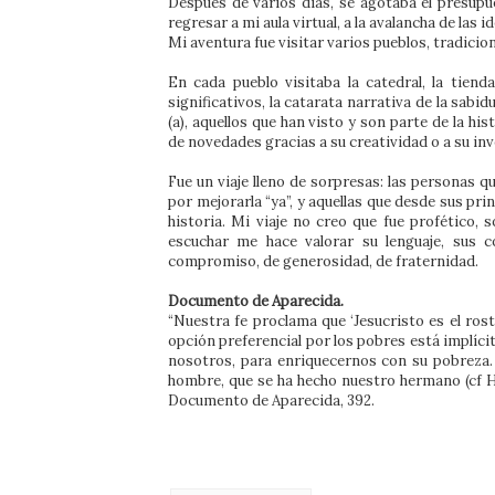
Después de varios días, se agotaba el presupu
regresar a mi aula virtual, a la avalancha de las 
Mi aventura fue visitar varios pueblos, tradicio
En cada pueblo visitaba la catedral, la tie
significativos, la catarata narrativa de la sabi
(a), aquellos que han visto y son parte de la hi
de novedades gracias a su creatividad o a su in
Fue un viaje lleno de sorpresas: las personas q
por mejorarla “ya”, y aquellas que desde sus pri
historia. Mi viaje no creo que fue profético, s
escuchar me hace valorar su lenguaje, sus 
compromiso, de generosidad, de fraternidad.
Documento de Aparecida.
“Nuestra fe proclama que ‘Jesucristo es el rost
opción preferencial por los pobres está implícit
nosotros, para enriquecernos con su pobreza. 
hombre, que se ha hecho nuestro hermano (cf Hb 
Documento de Aparecida, 392.