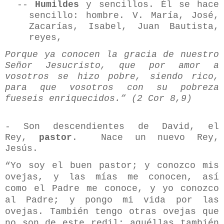
--
Humildes
y sencillos. Él se hace
sencillo: hombre. V. María, José,
Zacarías, Isabel, Juan Bautista,
reyes,
Porque ya conocen la gracia de nuestro
Señor Jesucristo, que por amor a
vosotros se hizo pobre, siendo rico,
para que vosotros con su pobreza
fueseis enriquecidos.” (2 Cor 8,9)
- Son descendientes de David, el
Rey,
pastor
. Nace un nuevo Rey,
Jesús.
“Yo soy el buen pastor; y conozco mis
ovejas, y las mías me conocen, así
como el Padre me conoce, y yo conozco
al Padre; y pongo mi vida por las
ovejas. También tengo otras ovejas que
no son de este redil; aquéllas también