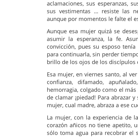
aclamaciones, sus esperanzas, sus
sus vestimentas … resiste las n
aunque por momentos le falte el e
Aunque esa mujer quizá se desespe
asumir la esperanza, la fe. As
convicción, pues su esposo tenía 
para continuarla, sin perder tiempo,
brillo de los ojos de los discípulo
Esa mujer, en viernes santo, al v
confianza, difamado, apuñala
hemorragia, colgado como el más v
de clamar ¡piedad! Para abrazar y 
mujer, cual madre, abraza a ese cu
La mujer, con la experiencia de l
corazón añicos no tiene apetito, 
sólo toma agua para recobrar el s