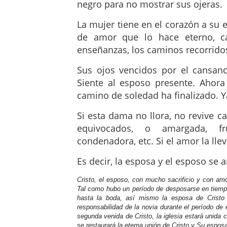
negro para no mostrar sus ojeras.
La mujer tiene en el corazón a su 
de amor que lo hace eterno, ca
enseñanzas, los caminos recorridos
Sus ojos vencidos por el cansanc
Siente al esposo presente. Ahora
camino de soledad ha finalizado. Y
Si esta dama no llora, no revive c
equivocados, o amargada, frus
condenadora, etc. Si el amor la lle
Es decir, la esposa y el esposo se
Cristo, el esposo, con mucho sacrificio y con amo
Tal como hubo un período de desposarse en tiempos
hasta la boda, así mismo la esposa de Cristo 
responsabilidad de la novia durante el período de e
segunda venida de Cristo, la iglesia estará unida 
se restaurará la eterna unión de Cristo y Su esposa