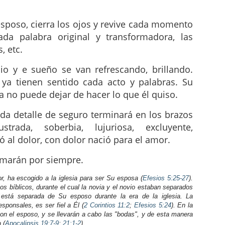
esposo, cierra los ojos y revive cada momento
da palabra original y transformadora, las
, etc.
io y e sueño se van refrescando, brillando.
 ya tienen sentido cada acto y palabras. Su
a no puede dejar de hacer lo que él quiso.
ada detalle de seguro terminará en los brazos
trada, soberbia, lujuriosa, excluyente,
vó al dolor, con dolor nació para el amor.
 amarán por siempre.
r, ha escogido a la iglesia para ser Su esposa (
Efesios 5:25-27
).
 bíblicos, durante el cual la novia y el novio estaban separados
está separada de Su esposo durante la era de la iglesia. La
sponsales, es ser fiel a Él (
2 Corintios 11:2
;
Efesios 5:24
). En la
con el esposo, y se llevarán a cabo las "bodas", y de esta manera
 (
Apocalipsis 19:7-9
;
21:1-2
).